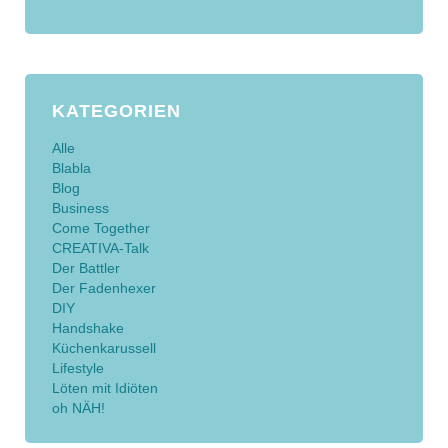
KATEGORIEN
Alle
Blabla
Blog
Business
Come Together
CREATIVA-Talk
Der Battler
Der Fadenhexer
DIY
Handshake
Küchenkarussell
Lifestyle
Löten mit Idiöten
oh NÄH!