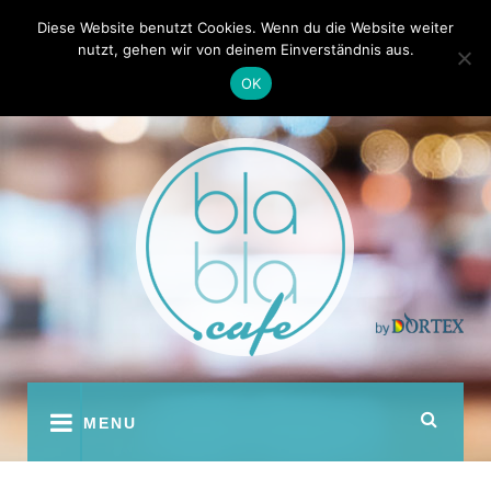
Skip
Kontakt
Autoren
Diese Website benutzt Cookies. Wenn du die Website weiter
to
nutzt, gehen wir von deinem Einverständnis aus.
content
OK
youtube
facebook
instagram
twitter
pinterest
MENU