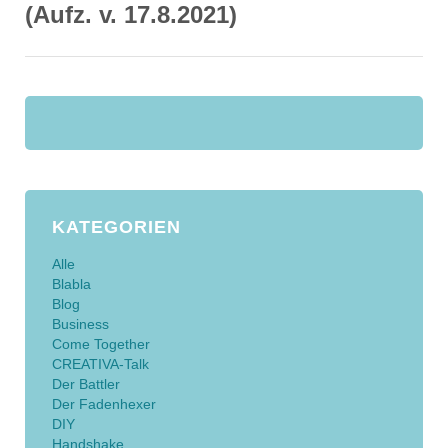
(Aufz. v. 17.8.2021)
KATEGORIEN
Alle
Blabla
Blog
Business
Come Together
CREATIVA-Talk
Der Battler
Der Fadenhexer
DIY
Handshake