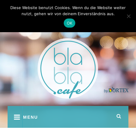
Skip
Kontakt
Autoren
Diese Website benutzt Cookies. Wenn du die Website weiter
to
nutzt, gehen wir von deinem Einverständnis aus.
content
OK
youtube
facebook
instagram
twitter
pinterest
MENU