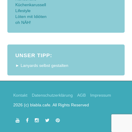
Küchenkarussell
Lifestyle
Löten mit Idiöten
oh NÄH!
UNSER TIPP:
► Lanyards selbst gestalten
Kontakt
Datenschutzerklärung
AGB
Impressum
2026 (c) blabla.cafe. All Rights Reserved
youtube
facebook
instagram
twitter
pinterest