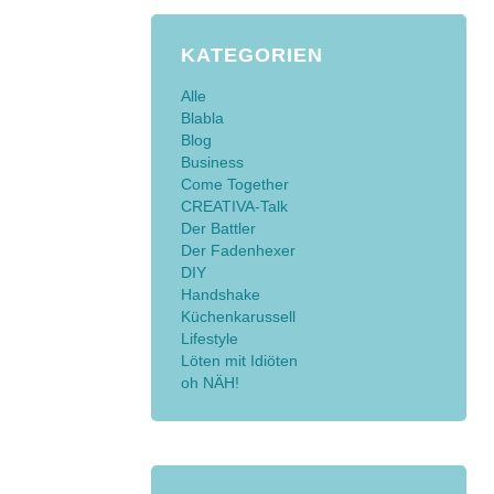
KATEGORIEN
Alle
Blabla
Blog
Business
Come Together
CREATIVA-Talk
Der Battler
Der Fadenhexer
DIY
Handshake
Küchenkarussell
Lifestyle
Löten mit Idiöten
oh NÄH!