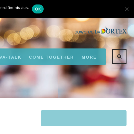
Kontakt
Autoren
erständnis aus.
OK
VA-TALK
COME TOGETHER
MORE