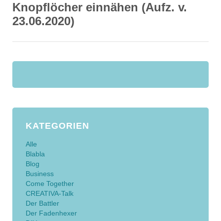
Knopflöcher einnähen (Aufz. v.
23.06.2020)
KATEGORIEN
Alle
Blabla
Blog
Business
Come Together
CREATIVA-Talk
Der Battler
Der Fadenhexer