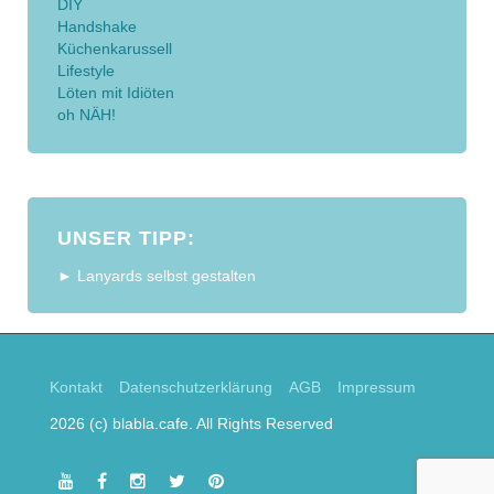
DIY
Handshake
Küchenkarussell
Lifestyle
Löten mit Idiöten
oh NÄH!
UNSER TIPP:
► Lanyards selbst gestalten
Kontakt
Datenschutzerklärung
AGB
Impressum
2026 (c) blabla.cafe. All Rights Reserved