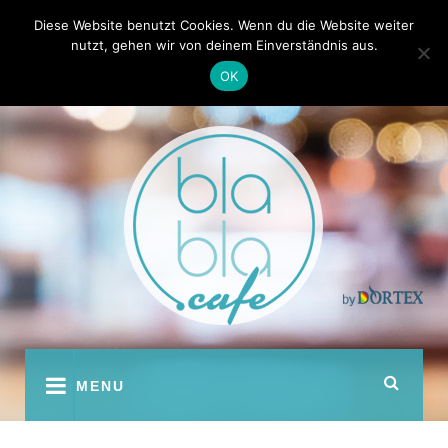
Skip
Kontakt
Autoren
Diese Website benutzt Cookies. Wenn du die Website weiter
to
nutzt, gehen wir von deinem Einverständnis aus.
content
OK
youtube
facebook
instagram
twitter
pinterest
MENU