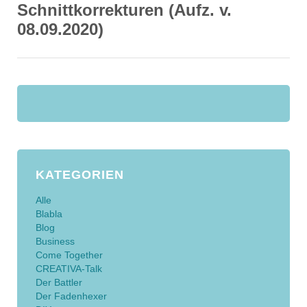
Schnittkorrekturen (Aufz. v.
08.09.2020)
KATEGORIEN
Alle
Blabla
Blog
Business
Come Together
CREATIVA-Talk
Der Battler
Der Fadenhexer