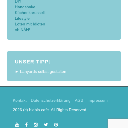
DIY
Handshake
Küchenkarussell
Lifestyle
Löten mit Idiöten
oh NÄH!
UNSER TIPP:
► Lanyards selbst gestalten
Kontakt
Datenschutzerklärung
AGB
Impressum
2026 (c) blabla.cafe. All Rights Reserved