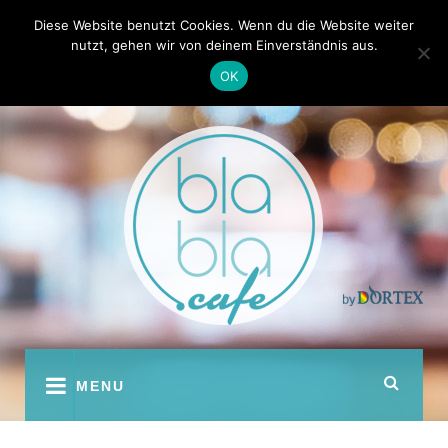
Skip
Kontakt
Autoren
Diese Website benutzt Cookies. Wenn du die Website weiter
to
nutzt, gehen wir von deinem Einverständnis aus.
content
OK
youtube
facebook
instagram
twitter
pinterest
MENU