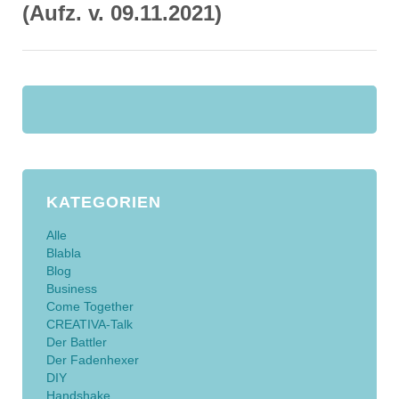
(Aufz. v. 09.11.2021)
KATEGORIEN
Alle
Blabla
Blog
Business
Come Together
CREATIVA-Talk
Der Battler
Der Fadenhexer
DIY
Handshake