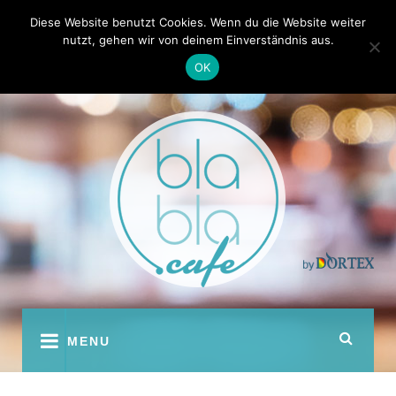
Skip
Kontakt
Autoren
Diese Website benutzt Cookies. Wenn du die Website weiter
to
nutzt, gehen wir von deinem Einverständnis aus.
content
OK
youtube
facebook
instagram
twitter
pinterest
MENU