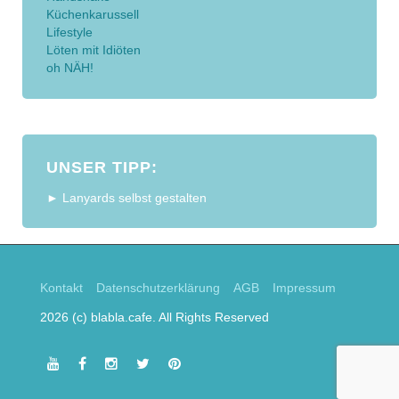
Küchenkarussell
Lifestyle
Löten mit Idiöten
oh NÄH!
UNSER TIPP:
► Lanyards selbst gestalten
Kontakt
Datenschutzerklärung
AGB
Impressum
2026 (c) blabla.cafe. All Rights Reserved
youtube
facebook
instagram
twitter
pinterest