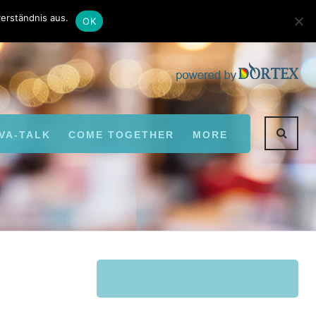
Kontakt
Autoren
erständnis aus.
OK
VA-TALK
COME TOGETHER
MORE