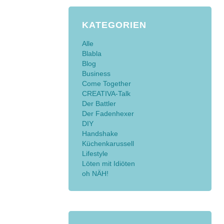
KATEGORIEN
Alle
Blabla
Blog
Business
Come Together
CREATIVA-Talk
Der Battler
Der Fadenhexer
DIY
Handshake
Küchenkarussell
Lifestyle
Löten mit Idiöten
oh NÄH!