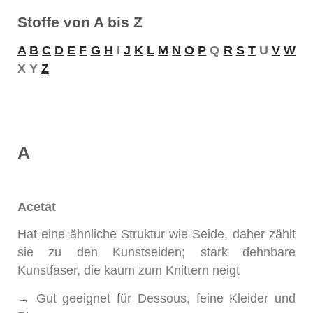
Stoffe von A bis Z
A
B
C
D
E
F
G
H
I
J
K
L
M
N
O
P
Q
R
S
T
U
V
W
X Y
Z
A
Acetat
Hat eine ähnliche Struktur wie Seide, daher zählt
sie zu den Kunstseiden; stark dehnbare
Kunstfaser, die kaum zum Knittern neigt
→ Gut geeignet für Dessous, feine Kleider und