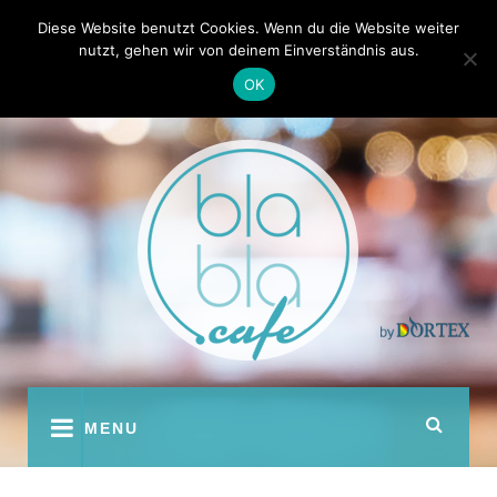
Skip
Kontakt
Autoren
Diese Website benutzt Cookies. Wenn du die Website weiter
to
nutzt, gehen wir von deinem Einverständnis aus.
content
OK
youtube
facebook
instagram
twitter
pinterest
MENU