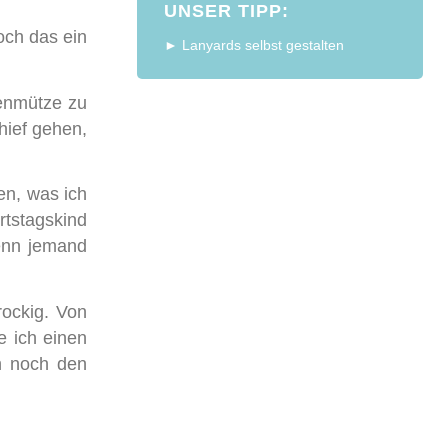
UNSER TIPP:
och das ein
► Lanyards selbst gestalten
kenmütze zu
hief gehen,
en, was ich
rtstagskind
enn jemand
rockig. Von
e ich einen
h noch den