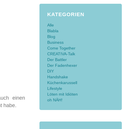
KATEGORIEN
Alle
Blabla
Blog
Business
Come Together
CREATIVA-Talk
Der Battler
Der Fadenhexer
DIY
Handshake
Küchenkarussell
Lifestyle
Löten mit Idiöten
auch einen
oh NÄH!
t habe.