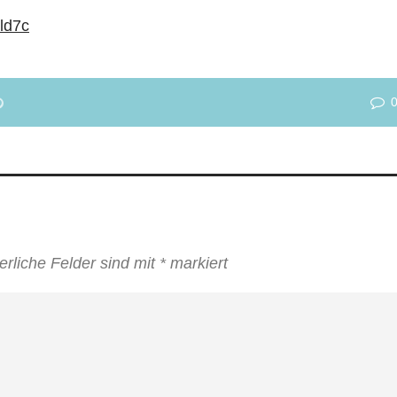
E+
NKEDIN
PINTEREST
erliche Felder sind mit
*
markiert