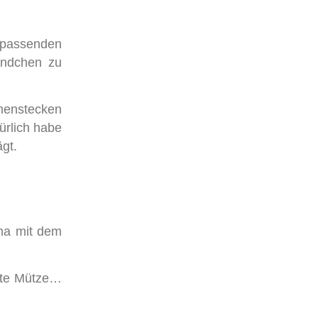
n passenden
ündchen zu
menstecken
ürlich habe
ägt.
ama mit dem
hste Mütze…