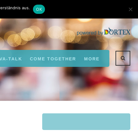
Kontakt
Autoren
erständnis aus.
OK
VA-TALK
COME TOGETHER
MORE