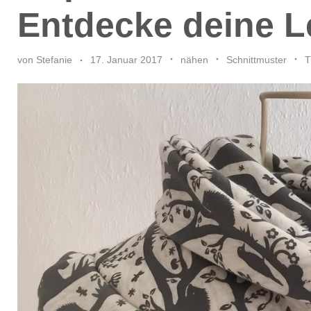
Entdecke deine L
von
Stefanie
17. Januar 2017
nähen
Schnittmuster
T