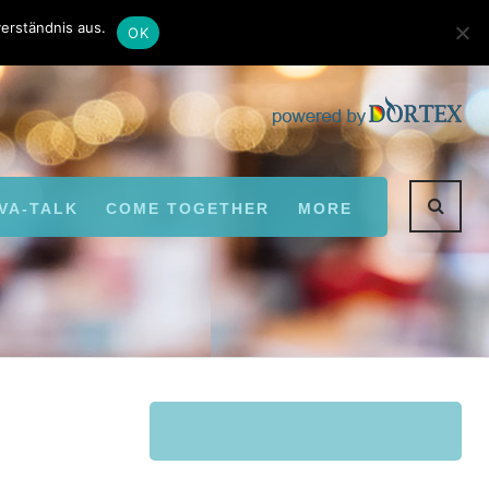
Kontakt
Autoren
erständnis aus.
OK
VA-TALK
COME TOGETHER
MORE