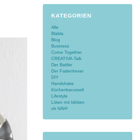
KATEGORIEN
Alle
Blabla
Blog
Business
Come Together
CREATIVA-Talk
Der Battler
Der Fadenhexer
DIY
Handshake
Küchenkarussell
Lifestyle
Löten mit Idiöten
oh NÄH!