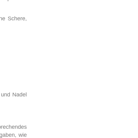
ine Schere,
e und Nadel
sprechendes
ngaben, wie