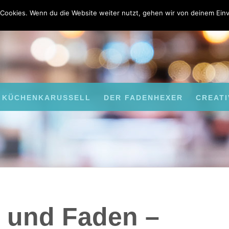
Cookies. Wenn du die Website weiter nutzt, gehen wir von deinem Einv
KÜCHENKARUSSELL
DER FADENHEXER
CREATI
l und Faden –