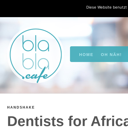
Skip
Diese Website benutzt 
to
youtube
facebook
instagram
twitter
pinterest
content
HOME
OH NÄH!
HANDSHAKE
Dentists for Afric