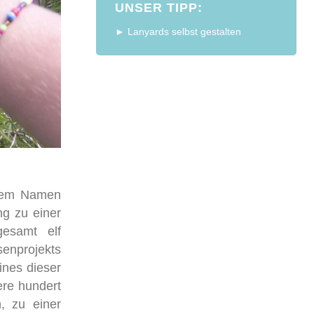
UNSER TIPP:
► Lanyards selbst gestalten
 dem Namen
ng zu einer
gesamt elf
enprojekts
ines dieser
ere hundert
, zu einer