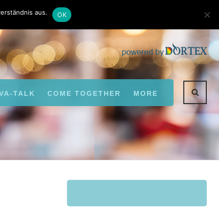
Kontakt
Autoren
erständnis aus.
OK
VA-TALK
COME TOGETHER
MORE