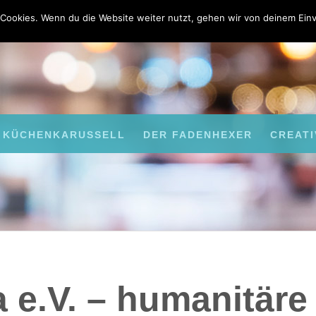
Cookies. Wenn du die Website weiter nutzt, gehen wir von deinem Einv
KÜCHENKARUSSELL
DER FADENHEXER
CREATI
a e.V. – humanitäre