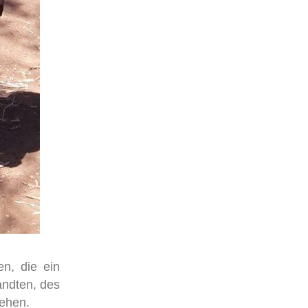
n, die ein
andten, des
iehen.