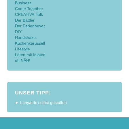
Business
Come Together
CREATIVA-Talk
Der Battler
Der Fadenhexer
DIY
Handshake
Küchenkarussell
Lifestyle
Löten mit Idiöten
oh NÄH!
UNSER TIPP:
► Lanyards selbst gestalten