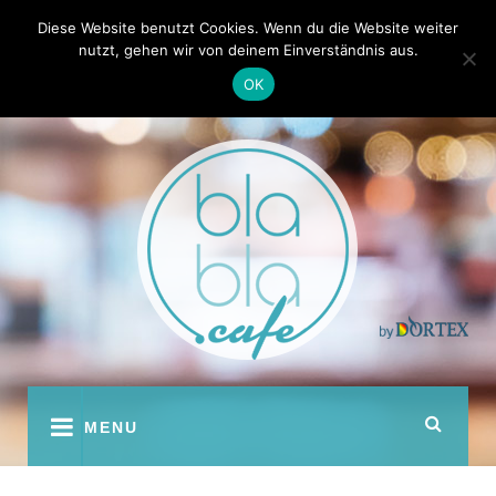
Skip
Kontakt
Autoren
Diese Website benutzt Cookies. Wenn du die Website weiter
to
nutzt, gehen wir von deinem Einverständnis aus.
content
OK
youtube
facebook
instagram
twitter
pinterest
MENU