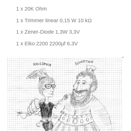
1 x 20K Ohm
1 x Trimmer linear 0,15 W 10 kΩ
1 x Zener-Diode 1,3W 3,3V
1 x Elko 2200 2200μf 6,3V