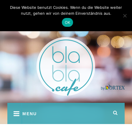
Skip
Kontakt
Autoren
Diese Website benutzt Cookies. Wenn du die Website weiter
to
nutzt, gehen wir von deinem Einverständnis aus.
content
OK
youtube
facebook
instagram
twitter
pinterest
MENU