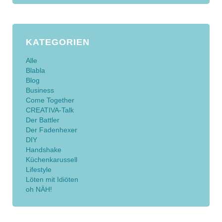
KATEGORIEN
Alle
Blabla
Blog
Business
Come Together
CREATIVA-Talk
Der Battler
Der Fadenhexer
DIY
Handshake
Küchenkarussell
Lifestyle
Löten mit Idiöten
oh NÄH!