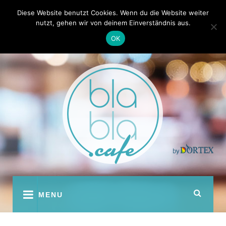
Skip
Kontakt
Autoren
Diese Website benutzt Cookies. Wenn du die Website weiter
to
nutzt, gehen wir von deinem Einverständnis aus.
content
OK
youtube
facebook
instagram
twitter
pinterest
MENU