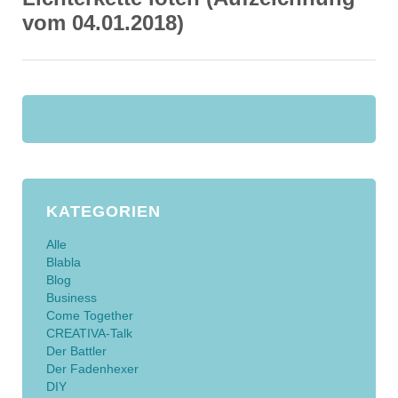
vom 04.01.2018)
KATEGORIEN
Alle
Blabla
Blog
Business
Come Together
CREATIVA-Talk
Der Battler
Der Fadenhexer
DIY