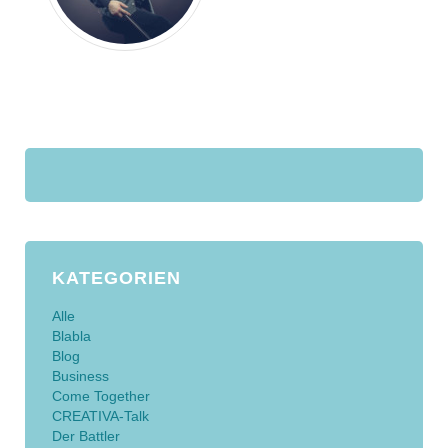
KATEGORIEN
Alle
Blabla
Blog
Business
Come Together
CREATIVA-Talk
Der Battler