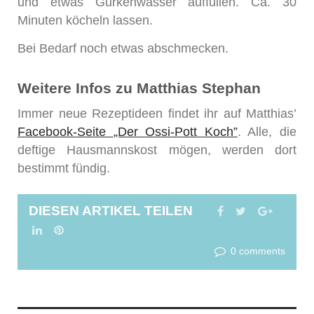
und etwas Gurkenwasser auffüllen. Ca. 30
Minuten köcheln lassen.
Bei Bedarf noch etwas abschmecken.
Weitere Infos zu Matthias Stephan
Immer neue Rezeptideen findet ihr auf Matthias’
Facebook-Seite
„Der Ossi-Pott Koch”
. Alle, die
deftige Hausmannskost mögen, werden dort
bestimmt fündig.
DIESEN ARTIKEL TEILEN
FACEBOOK
TWITTER
GOOGL
LINKEDIN
PINTEREST
0 comments