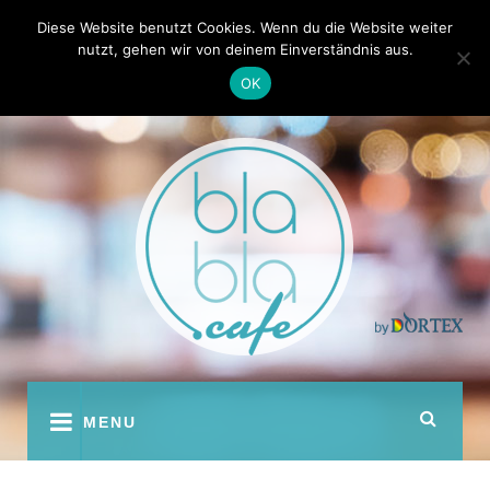
Skip
Kontakt
Autoren
Diese Website benutzt Cookies. Wenn du die Website weiter
to
nutzt, gehen wir von deinem Einverständnis aus.
content
OK
youtube
facebook
instagram
twitter
pinterest
MENU