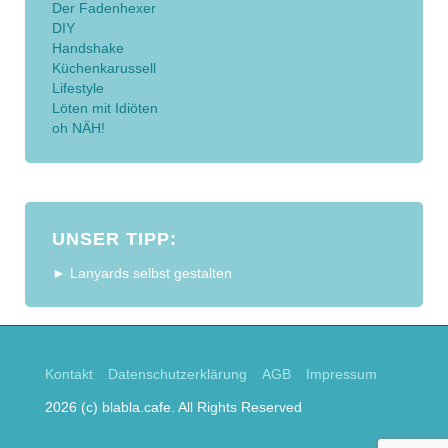
Der Fadenhexer
DIY
Handshake
Küchenkarussell
Lifestyle
Löten mit Idiöten
oh NÄH!
UNSER TIPP:
► Lanyards selbst gestalten
Kontakt
Datenschutzerklärung
AGB
Impressum
2026 (c) blabla.cafe. All Rights Reserved