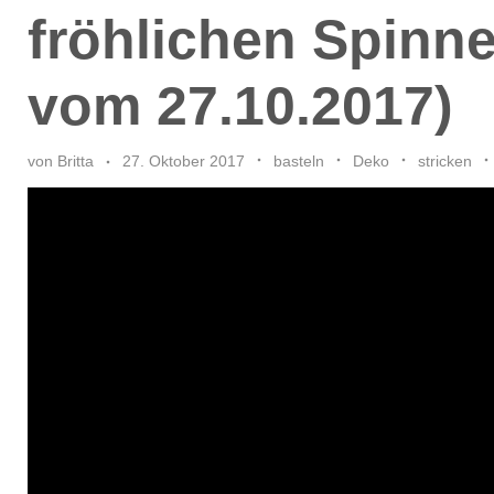
fröhlichen Spinn
vom 27.10.2017)
von
Britta
27. Oktober 2017
basteln
Deko
stricken