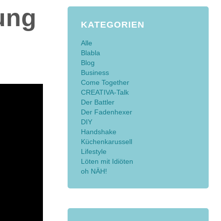
ung
KATEGORIEN
Alle
Blabla
Blog
Business
Come Together
CREATIVA-Talk
Der Battler
Der Fadenhexer
DIY
Handshake
Küchenkarussell
Lifestyle
Löten mit Idiöten
oh NÄH!