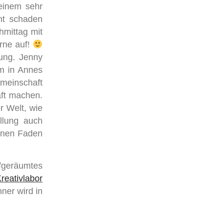
inem sehr
ht schaden
hmittag mit
rne auf!
lung. Jenny
m in Annes
emeinschaft
aft machen.
r Welt, wie
llung auch
onnen Faden
fgeräumtes
reativlabor
ner wird in