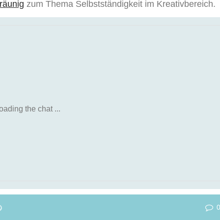
Bräunig
zum Thema Selbstständigkeit im Kreativbereich.
oading the chat ...
E+
NKEDIN
PINTEREST