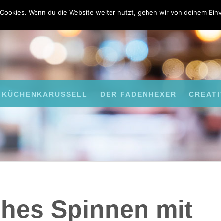
Cookies. Wenn du die Website weiter nutzt, gehen wir von deinem Einv
KÜCHENKARUSSELL
DER FADENHEXER
CREATI
ches Spinnen mit