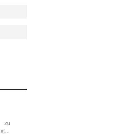
e zu
t...