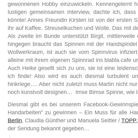
gewonnenen Hobby einzuwickeln. Kennengelernt h
lustigen gemeinsamen Interview, dachte ich, da
könnte! Annes Freundin Kirsten ist von der ersten S
ihr auf Kaffee, Streuselkuchen und Wolle. Das mit 
Als zweite im Bunde unterstützt Birgit, mittlerweil
hingegen braucht das Spinnen mit der Handspindel
Wollwerkraum, ist auch sie vom Spinnvirus infizie
alleine mit ihrem eigenen Spinnrad ins blabla.cafe
Auch Heike gesellt sich zu uns, sie ist eine leidens
ich finde! Also wird es auch diesmal turbulent u
hinkriege…. Aber nicht zuletzt muss Martin nicht 
noch kunstvoll designen… Imse Bimse Spinne, wie 
Diesmal gibt es bei unserem Facebook-Gewinnspiel
Handarbeiten” zu gewinnen – Ein Muss für alle Ha
Berlin
, Claudia Günther und Manuela Seitter /
TOPP,
der Sendung bekannt gegeben…