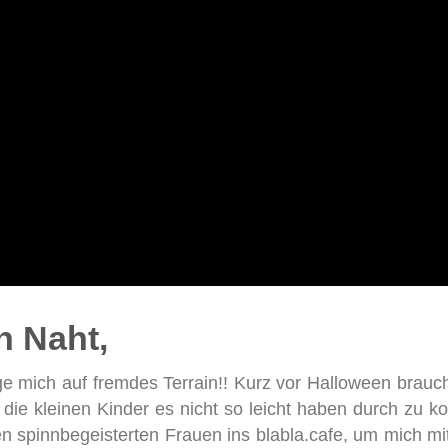
n Naht,
ge mich auf fremdes Terrain!! Kurz vor Halloween brauc
 die kleinen Kinder es nicht so leicht haben durch zu
n spinnbegeisterten Frauen ins blabla.cafe, um mich mit