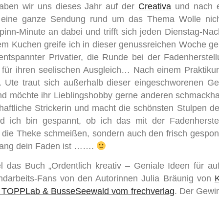
aben wir uns dieses Jahr auf der
Creativa
und nach e
ss eine ganze Sendung rund um das Thema Wolle nic
pinn-Minute an dabei und trifft sich jeden Dienstag-Nac
dem Kuchen greife ich in dieser genussreichen Woche ge
e entspannter Privatier, die Runde bei der Fadenherstel
 für ihren seelischen Ausgleich… Nach einem Praktiku
rt. Ute traut sich außerhalb dieser eingeschworenen G
 und möchte ihr Lieblingshobby gerne anderen schmackh
chaftliche Strickerin und macht die schönsten Stulpen de
nd ich bin gespannt, ob ich das mit der Fadenherste
nur die Theke schmeißen, sondern auch den frisch gesp
lang dein Faden ist …….
 das Buch „Ordentlich kreativ – Geniale Ideen für au
ndarbeits-Fans von den Autorinnen Julia Bräunig von
K
 TOPPLab & BusseSeewald vom frechverlag
. Der Gewin