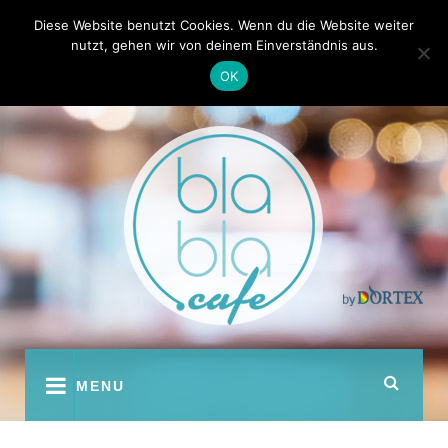
Skip
Kontakt
Autoren
Diese Website benutzt Cookies. Wenn du die Website weiter
to
nutzt, gehen wir von deinem Einverständnis aus.
content
OK
youtube
facebook
instagram
twitter
pinterest
MENU