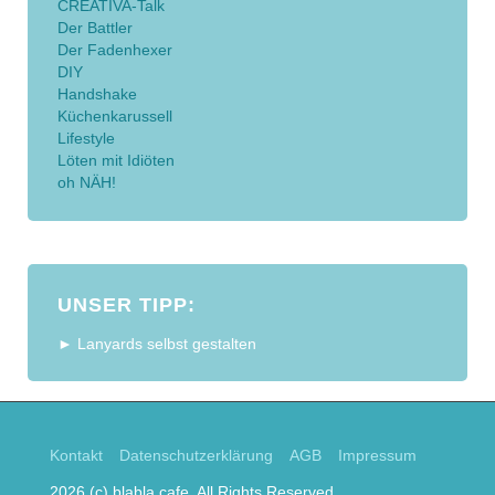
CREATIVA-Talk
Der Battler
Der Fadenhexer
DIY
Handshake
Küchenkarussell
Lifestyle
Löten mit Idiöten
oh NÄH!
UNSER TIPP:
► Lanyards selbst gestalten
Kontakt
Datenschutzerklärung
AGB
Impressum
2026 (c) blabla.cafe. All Rights Reserved