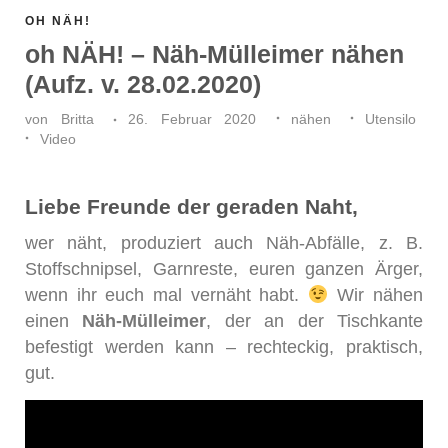
OH NÄH!
oh NÄH! – Näh-Mülleimer nähen
(Aufz. v. 28.02.2020)
von
Britta
26. Februar 2020
nähen
Utensilo
Video
Liebe Freunde der geraden Naht,
wer näht, produziert auch Näh-Abfälle, z. B.
Stoffschnipsel, Garnreste, euren ganzen Ärger,
wenn ihr euch mal vernäht habt.
Wir nähen
einen
Näh-Mülleimer
, der an der Tischkante
befestigt werden kann – rechteckig, praktisch,
gut.