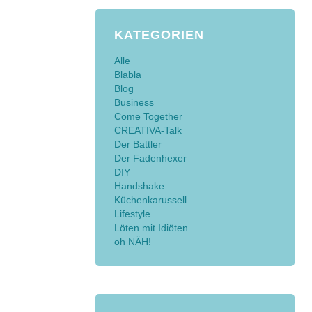
KATEGORIEN
Alle
Blabla
Blog
Business
Come Together
CREATIVA-Talk
Der Battler
Der Fadenhexer
DIY
Handshake
Küchenkarussell
Lifestyle
Löten mit Idiöten
oh NÄH!