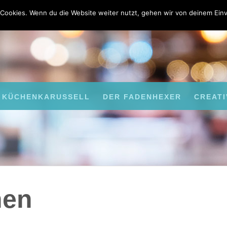
Cookies. Wenn du die Website weiter nutzt, gehen wir von deinem Einv
KÜCHENKARUSSELL
DER FADENHEXER
CREATI
hen