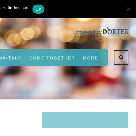
Kontakt
Autoren
erständnis aus.
OK
VA-TALK
COME TOGETHER
MORE