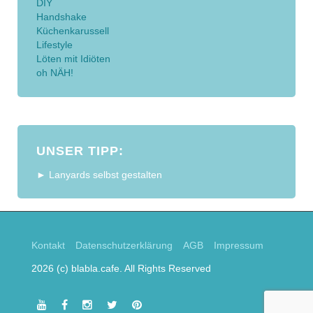
DIY
Handshake
Küchenkarussell
Lifestyle
Löten mit Idiöten
oh NÄH!
UNSER TIPP:
► Lanyards selbst gestalten
Kontakt
Datenschutzerklärung
AGB
Impressum
2026 (c) blabla.cafe. All Rights Reserved