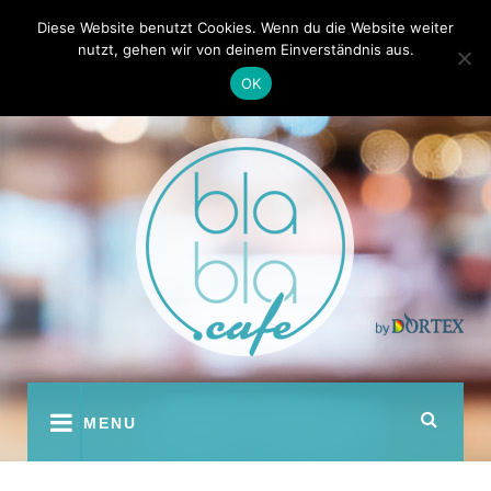
Skip
Kontakt
Autoren
Diese Website benutzt Cookies. Wenn du die Website weiter
to
nutzt, gehen wir von deinem Einverständnis aus.
content
OK
youtube
facebook
instagram
twitter
pinterest
MENU