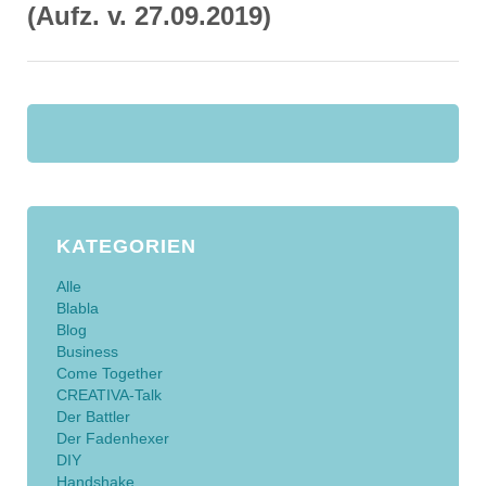
(Aufz. v. 27.09.2019)
KATEGORIEN
Alle
Blabla
Blog
Business
Come Together
CREATIVA-Talk
Der Battler
Der Fadenhexer
DIY
Handshake