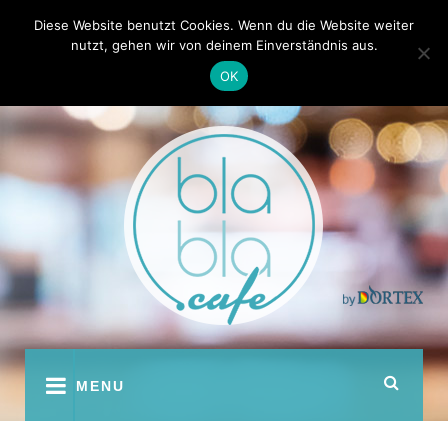
Skip
Kontakt
Autoren
Diese Website benutzt Cookies. Wenn du die Website weiter
to
nutzt, gehen wir von deinem Einverständnis aus.
content
OK
youtube
facebook
instagram
twitter
pinterest
MENU