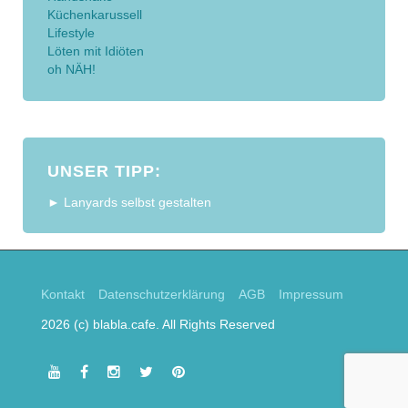
Küchenkarussell
Lifestyle
Löten mit Idiöten
oh NÄH!
UNSER TIPP:
► Lanyards selbst gestalten
Kontakt
Datenschutzerklärung
AGB
Impressum
2026 (c) blabla.cafe. All Rights Reserved
youtube
facebook
instagram
twitter
pinterest