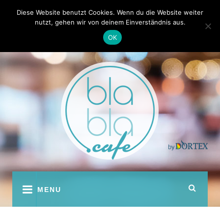
Skip
Kontakt
Autoren
Diese Website benutzt Cookies. Wenn du die Website weiter
to
nutzt, gehen wir von deinem Einverständnis aus.
content
OK
youtube
facebook
instagram
twitter
pinterest
MENU