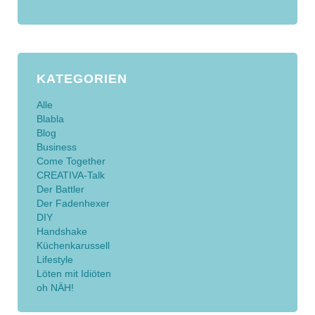
KATEGORIEN
Alle
Blabla
Blog
Business
Come Together
CREATIVA-Talk
Der Battler
Der Fadenhexer
DIY
Handshake
Küchenkarussell
Lifestyle
Löten mit Idiöten
oh NÄH!