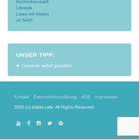
Küchenkarussell
Lifestyle
Löten mit Idiöten
oh NÄH!
UNSER TIPP:
► Lanyards selbst gestalten
Kontakt
Datenschutzerklärung
AGB
Impressum
2026 (c) blabla.cafe. All Rights Reserved
youtube
facebook
instagram
twitter
pinterest