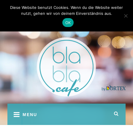
Skip
Kontakt
Autoren
Diese Website benutzt Cookies. Wenn du die Website weiter
to
nutzt, gehen wir von deinem Einverständnis aus.
content
OK
youtube
facebook
instagram
twitter
pinterest
MENU