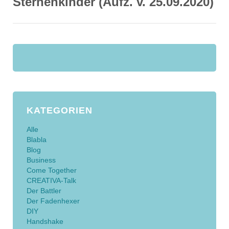
Sternenkinder (Aufz. v. 25.09.2020)
KATEGORIEN
Alle
Blabla
Blog
Business
Come Together
CREATIVA-Talk
Der Battler
Der Fadenhexer
DIY
Handshake